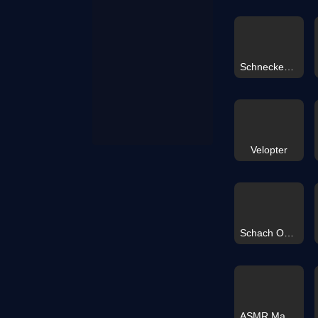
Schnecken-Panzer
Velopter
Schach Online
ASMR Makeover & Makeup Studio