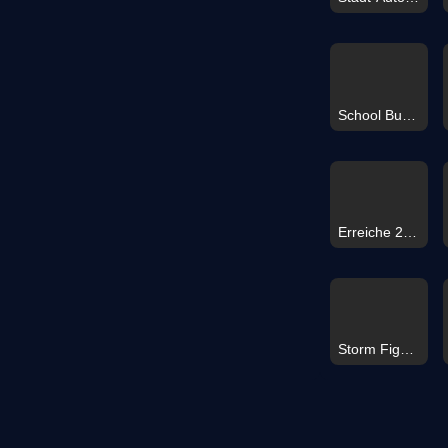
School Bus Simulator 3D
Erreiche 2048
Storm Fighter007