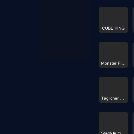
CUBE KING
Monster Flucht
Täglicher Match
Stadt-Auto-Rickshaw-Spiel