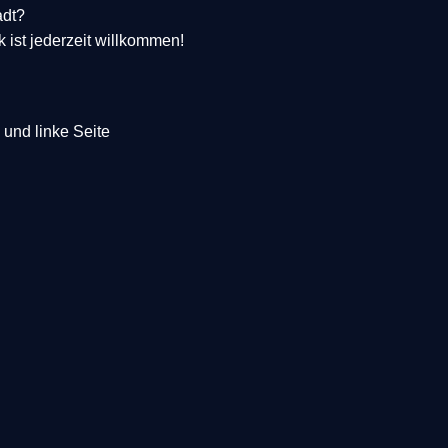
adt?
 ist jederzeit willkommen!
e und linke Seite