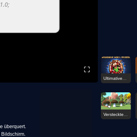
⛶
Ultimatives Dart-Rad
Versteckte Pilze
ie überquert.
 Bildschirm.