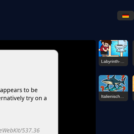
Labyrinth-Flucht Toiletten-Rush
Italienische Hirnverrottungs-Herausforderung