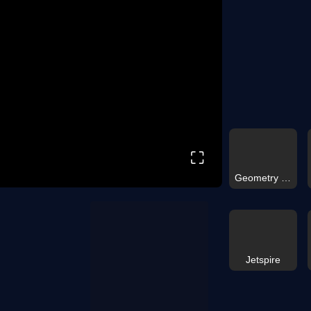
⛶
Geometry Dash-Klon
Jetspire