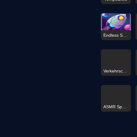
Endless Space Pilot 2D
Verkehrschaos Hüpfer
ASMR Spaß Entspannungspiele