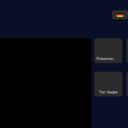
Pokemon Match3
Tier Swipe